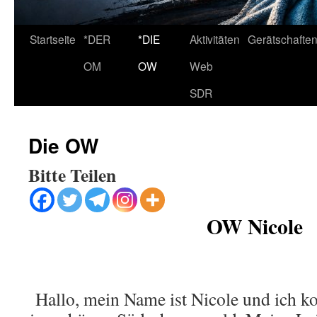
Startseite
*DER
*DIE
Aktivitäten
Gerätschafte
OM
OW
Web
SDR
Die OW
Bitte Teilen
OW Nicole
Hallo, mein Name ist Nicole und ich 