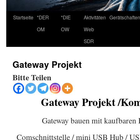
Startseite
*DER
*DIE
Aktivitäten
Gerätschafte
OM
OW
Web
SDR
Gateway Projekt
Bitte Teilen
Gateway Projekt /Ko
Gateway bauen mit kaufbaren
Comschnittstelle / mini USB Hub / U