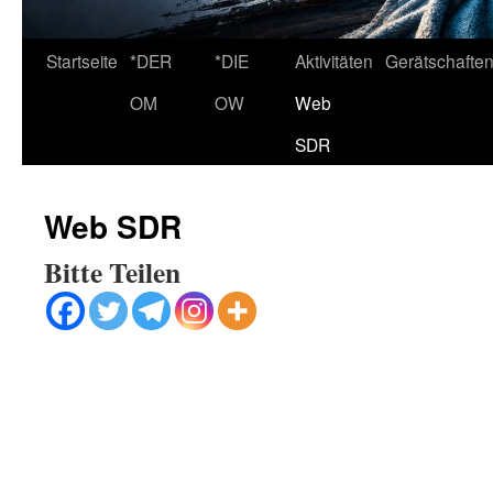
Startseite
*DER
*DIE
Aktivitäten
Gerätschafte
OM
OW
Web
SDR
Web SDR
Bitte Teilen