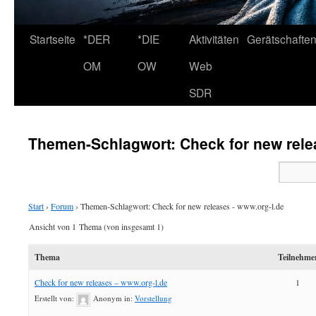
Startseite
*DER
*DIE
Aktivitäten
Gerätschafte
OM
OW
Web
SDR
Themen-Schlagwort: Check for new rele
Start
›
Forum
›
Themen-Schlagwort: Check for new releases - www.org-l.de
Ansicht von 1 Thema (von insgesamt 1)
Thema
Teilnehme
Check for new releases – www.org-l.de
1
Erstellt von:
Anonym
in:
Vorstellung