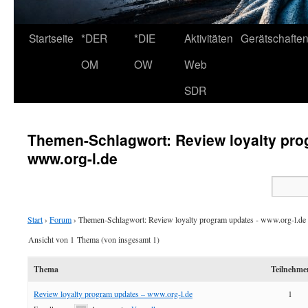
Startseite
*DER
*DIE
Aktivitäten
Gerätschafte
OM
OW
Web
SDR
Themen-Schlagwort: Review loyalty pro
www.org-l.de
Start
›
Forum
›
Themen-Schlagwort: Review loyalty program updates - www.org-l.de
Ansicht von 1 Thema (von insgesamt 1)
Thema
Teilnehme
Review loyalty program updates – www.org-l.de
1