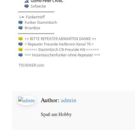
Gizmo Peter CH/BL
Sofaecke
══════════
├► Funkertreff
Funker Stammtisch
BrianBox
══════════
++ BITTE REPEATER ABWARTEN DANKE ++
= Repeater Freunde Heilbronn Kanal 76 =
<<<<<< Stammtisch CB-Freunde HN >>>>>>
=== Hosentaschenfunker-ohne-Repeater ===
Author:
admin
Spaß am Hobby