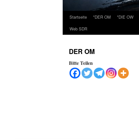
Startseite
*DER OM
*DIE OW
Web SDR
DER OM
Bitte Teilen