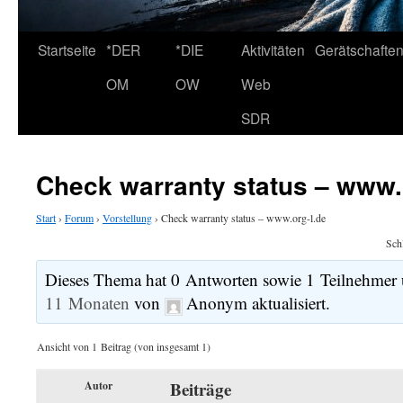
Startseite
*DER
*DIE
Aktivitäten
Gerätschafte
OM
OW
Web
SDR
Check warranty status – www.
Start
›
Forum
›
Vorstellung
›
Check warranty status – www.org-l.de
Sch
Dieses Thema hat 0 Antworten sowie 1 Teilnehmer 
11 Monaten
von
Anonym
aktualisiert.
Ansicht von 1 Beitrag (von insgesamt 1)
Beiträge
Autor