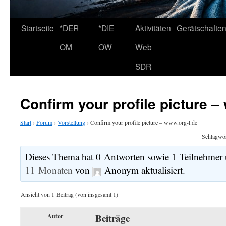
Startseite
*DER
*DIE
Aktivitäten
Gerätschafte
OM
OW
Web
SDR
Confirm your profile picture –
Start
›
Forum
›
Vorstellung
›
Confirm your profile picture – www.org-l.de
Schlagwö
Dieses Thema hat 0 Antworten sowie 1 Teilnehmer 
11 Monaten
von
Anonym
aktualisiert.
Ansicht von 1 Beitrag (von insgesamt 1)
Beiträge
Autor