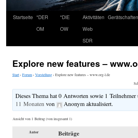
Startseite
*DER
*DIE
Aktivitäten
Gerätschafte
OM
OW
Web
SDR
Explore new features – www.o
Start
›
Forum
›
Vorstellung
›
Explore new features – www.org-l.de
Sc
Dieses Thema hat 0 Antworten sowie 1 Teilnehmer 
11 Monaten
von
Anonym
aktualisiert.
Ansicht von 1 Beitrag (von insgesamt 1)
Beiträge
Autor