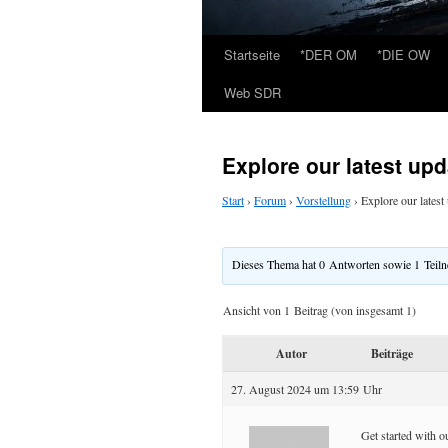
Startseite
*DER OM
*DIE OW
Web SDR
Explore our latest up
Start
›
Forum
›
Vorstellung
›
Explore our lates
Dieses Thema hat 0 Antworten sowie 1 Teil
Ansicht von 1 Beitrag (von insgesamt 1)
Autor
Beiträge
27. August 2024 um 13:59 Uhr
Get started with o