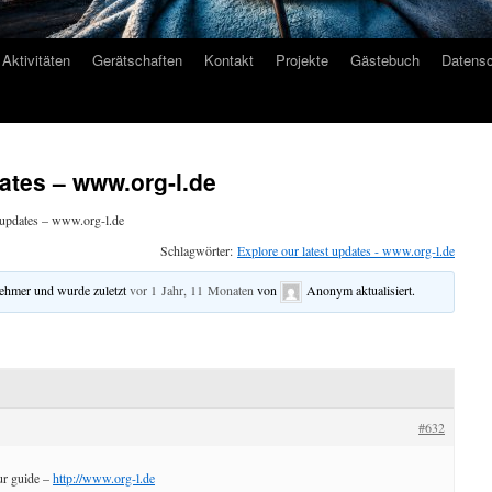
Aktivitäten
Gerätschaften
Kontakt
Projekte
Gästebuch
Datensc
dates – www.org-l.de
t updates – www.org-l.de
Schlagwörter:
Explore our latest updates - www.org-l.de
nehmer und wurde zuletzt
vor 1 Jahr, 11 Monaten
von
Anonym
aktualisiert.
#632
ur guide –
http://www.org-l.de