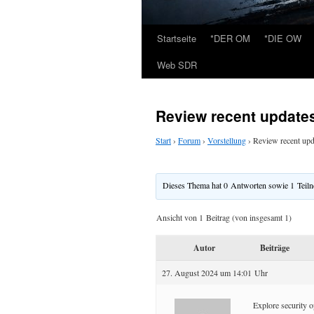
Startseite
*DER OM
*DIE OW
Web SDR
Review recent updates
Start
›
Forum
›
Vorstellung
›
Review recent upd
Dieses Thema hat 0 Antworten sowie 1 Teil
Ansicht von 1 Beitrag (von insgesamt 1)
Autor
Beiträge
27. August 2024 um 14:01 Uhr
Explore security 