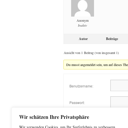
Anonym
Inaktiv
Autor
Beiträge
Ansicht von 1 Beitrag (von insgesamt 1)
Du musst angemeldet sein, um auf dieses Th
Benutzername:
Passwort:
Angemeldet bleiben
Wir schätzen Ihre Privatsphäre
Login via Social
Wir verwenden Cookies, um Ihr Surferlebnis zu verbessern,