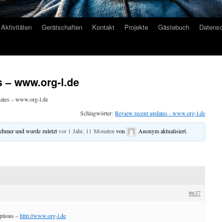
Aktivitäten
Gerätschaften
Kontakt
Projekte
Gästebuch
Datensc
 – www.org-l.de
ates – www.org-l.de
Schlagwörter:
Review recent updates - www.org-l.de
nehmer und wurde zuletzt
vor 1 Jahr, 11 Monaten
von
Anonym
aktualisiert.
#637
options –
http://www.org-l.de