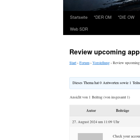
Startseite
*DER OM
*DIE OW
Web SDR
Review upcoming appo
Start
›
Forum
›
Vorstellung
›
Review upcoming 
Dieses Thema hat 0 Antworten sowie 1 Teil
Ansicht von 1 Beitrag (von insgesamt 1)
Autor
Beiträge
27. August 2024 um 11:09 Uhr
Check your accou