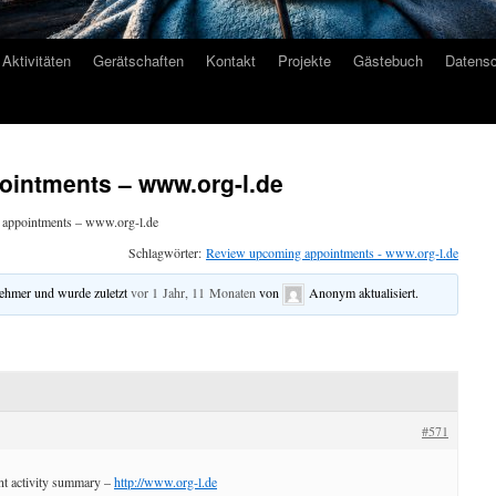
Aktivitäten
Gerätschaften
Kontakt
Projekte
Gästebuch
Datensc
intments – www.org-l.de
appointments – www.org-l.de
Schlagwörter:
Review upcoming appointments - www.org-l.de
nehmer und wurde zuletzt
vor 1 Jahr, 11 Monaten
von
Anonym
aktualisiert.
#571
nt activity summary –
http://www.org-l.de